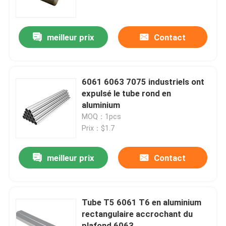
Visite d'usine
meilleur prix
Contact
Contrôle de qualité
6061 6063 7075 industriels ont
Contactez-nous
expulsé le tube rond en
aluminium
MOQ：1pcs
Demandez une citation
Prix：$1.7
Profil en aluminium industriel
meilleur prix
Contact
Profil en aluminium d'extrusion
Tube T5 6061 T6 en aluminium
rectangulaire accrochant du
V profil en aluminium de fente
plafond 6063