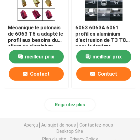
Mécanique le polonais
6063 6063A 6061
de 6063 T6 a adapté le
profil en aluminium
profil aux besoins du
d'extrusion de T3 T8
client en aluminium
pour la fenêtre
meilleur prix
meilleur prix
Contact
Contact
Regardez plus
Aperçu
Au sujet de nous
Contactez-nous
Desktop Site
Plan du site
Privacy Policy