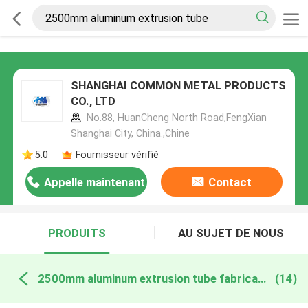
SHANGHAI COMMON METAL PRODUCTS
CO., LTD
No.88, HuanCheng North Road,FengXian
Shanghai City, China.,Chine
5.0
Fournisseur vérifié
Appelle maintenant
Contact
PRODUITS
AU SUJET DE NOUS
2500mm aluminum extrusion tube fabrication en ligne
(14)