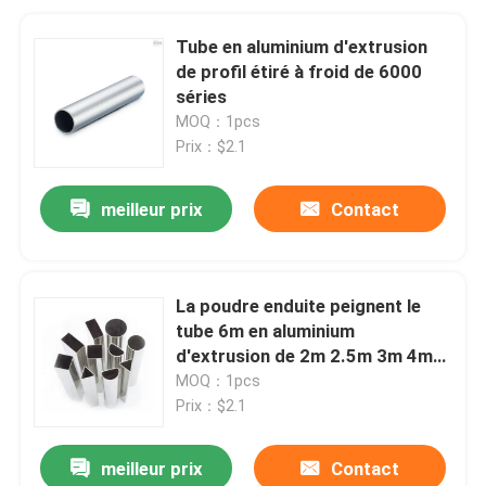
Tube en aluminium d'extrusion
de profil étiré à froid de 6000
séries
MOQ：1pcs
Prix：$2.1
meilleur prix
Contact
La poudre enduite peignent le
tube 6m en aluminium
d'extrusion de 2m 2.5m 3m 4m
5m
MOQ：1pcs
Prix：$2.1
meilleur prix
Contact