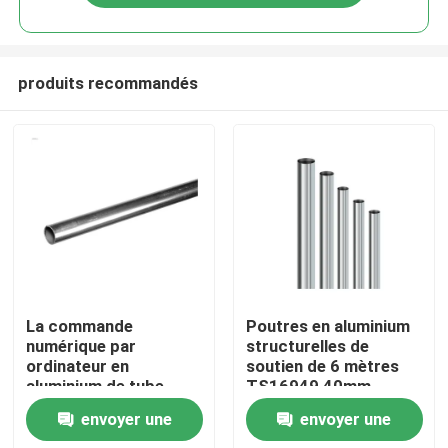
produits recommandés
Accueil
La commande
Poutres en aluminium
numérique par
structurelles de
ordinateur en
soutien de 6 mètres
A propos de nous
aluminium de tube
TS16949 40mm
d'Andoized 110HB
envoyer une
envoyer une
Extrudued 1060 a
Contacts
usiné