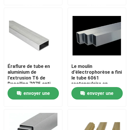
demande
demande
Produits
Profil en aluminium industriel
Profil en aluminium d'extrusion
Éraflure de tube en
Le moulin
V profil en aluminium de fente
aluminium de
d'électrophorèse a fini
l'extrusion T6 de
le tube 6061
Decoiling 7075 anti
rectangulaire en
aluminium pour
Profil en aluminium de anodisation
envoyer une
envoyer une
l'architecture
demande
demande
Profil en aluminium adapté aux besoins du client
profil d'aluminium de commande numérique par ordina