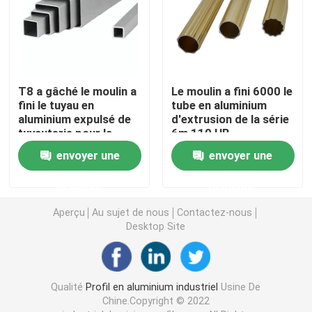
Accessoires en aluminium de profil
feuille de l'aluminium 6061
T8 a gâché le moulin a
Le moulin a fini 6000 le
fini le tuyau en
tube en aluminium
aluminium expulsé de
d'extrusion de la série
barre en aluminium expulsée
tuyauterie pour la
6m 110 HB
machine de copieur
envoyer une
envoyer une
Tube en aluminium d'extrusion
demande
demande
Aperçu
Au sujet de nous
Contactez-nous
Desktop Site
Qualité
Profil en aluminium industriel
Usine De
Chine.Copyright © 2022