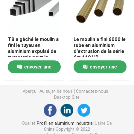
Accessoires en aluminium de profil
feuille de l'aluminium 6061
T8 a gâché le moulin a
Le moulin a fini 6000 le
fini le tuyau en
tube en aluminium
aluminium expulsé de
d'extrusion de la série
barre en aluminium expulsée
tuyauterie pour la
6m 110 HB
machine de copieur
envoyer une
envoyer une
Tube en aluminium d'extrusion
demande
demande
Aperçu
Au sujet de nous
Contactez-nous
Desktop Site
Qualité
Profil en aluminium industriel
Usine De
Chine.Copyright © 2022