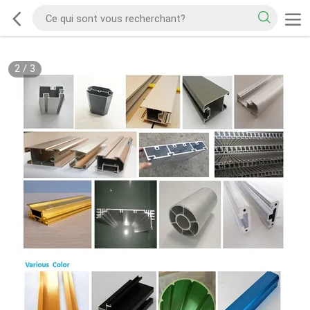
2
/
3