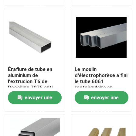
demande
demande
Produits
Profil en aluminium industriel
Profil en aluminium d'extrusion
Éraflure de tube en
Le moulin
V profil en aluminium de fente
aluminium de
d'électrophorèse a fini
l'extrusion T6 de
le tube 6061
Decoiling 7075 anti
rectangulaire en
aluminium pour
Profil en aluminium de anodisation
envoyer une
envoyer une
l'architecture
demande
demande
Profil en aluminium adapté aux besoins du client
profil d'aluminium de commande numérique par ordina