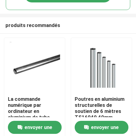
produits recommandés
Accueil
La commande
Poutres en aluminium
numérique par
structurelles de
ordinateur en
soutien de 6 mètres
A propos de nous
aluminium de tube
TS16949 40mm
d'Andoized 110HB
envoyer une
envoyer une
Extrudued 1060 a
Contacts
usiné