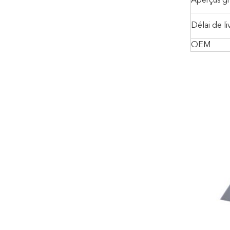
Aperçus gr
Délai de li
OEM