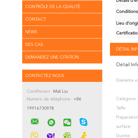
Détails d'e
CONTRÔLE DE LA QUALITÉ
Conditions
CONTACT
Lieu d'orig
NEWS
Certificatio
DES CAS
DÉTAIL I
DEMANDEZ UNE CITATION
Détail In
CONTACTEZ NOUS
Diamètre ex
ContPerson :
Mali Liu
Catégorie:
Numéro de téléphone :
+86
Taille:
19916730978
Préparatio
surface:
Dureté: