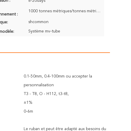
aison :
8-20days
1000 tonnes métriques/tonnes métriques par mois
onnement :
shcommon
que:
Système mv-tube
modèle:
0.1-50mm, 0.4-100mm ou accepter la
personnalisation
T3 - T8, O - H112, t3-t8,
±1%
0-6m
Le ruban et peut être adapté aux besoins du