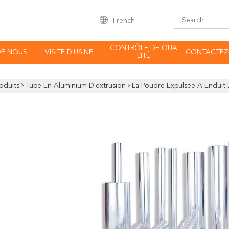
French
CONTRÔLE DE QUA
DE NOUS
VISITE D'USINE
CONTACTEZ
LITÉ
oduits
Tube En Aluminium D'extrusion
La Poudre Expulsée A Enduit