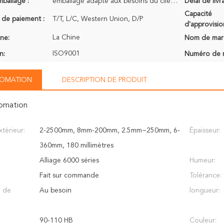
mballage :
emballage adapté aux besoins du client selon la demande de client,
Délai de livr
Capacité
 de paiement :
T/T, L/C, Western Union, D/P
d'approvisi
La Chine
ine:
Nom de mar
ISO9001
n:
Numéro de 
NFOMATION
DESCRIPTION DE PRODUIT
fomation
térieur:
2-2500mm, 8mm-200mm, 2.5mm~250mm, 6-
Épaisseur:
360mm, 180 millimètres
Alliage 6000 séries
Humeur:
Fait sur commande
Tolérance:
n de
Au besoin
longueur:
90-110 HB
Couleur: