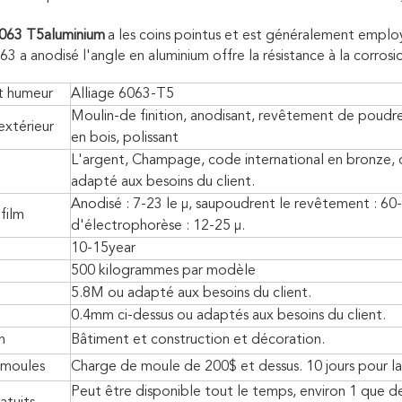
063 T5aluminium
a les coins pointus et est généralement employ
063 a anodisé l'angle en aluminium offre la résistance à la corros
t humeur
Alliage 6063-T5
Moulin-de finition, anodisant, revêtement de poudre
xtérieur
en bois, polissant
L'argent, Champage, code international en bronze, d
adapté aux besoins du client.
Anodisé : 7-23 le μ, saupoudrent le revêtement : 60-
film
d'électrophorèse : 12-25 μ.
10-15year
500 kilogrammes par modèle
5.8M ou adapté aux besoins du client.
0.4mm ci-dessus ou adaptés aux besoins du client.
n
Bâtiment et construction et décoration.
moules
Charge de moule de 200$ et dessus. 10 jours pour l
Peut être disponible tout le temps, environ 1 que d