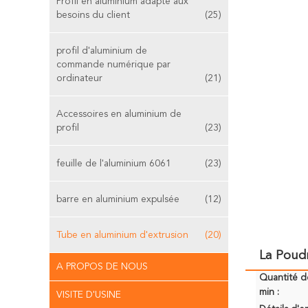
Profil en aluminium adapté aux
besoins du client
(25)
profil d'aluminium de
commande numérique par
ordinateur
(21)
Accessoires en aluminium de
profil
(23)
feuille de l'aluminium 6061
(23)
barre en aluminium expulsée
(12)
Tube en aluminium d'extrusion
(20)
La Poud
A PROPOS DE NOUS
Quantité 
min :
VISITE D'USINE