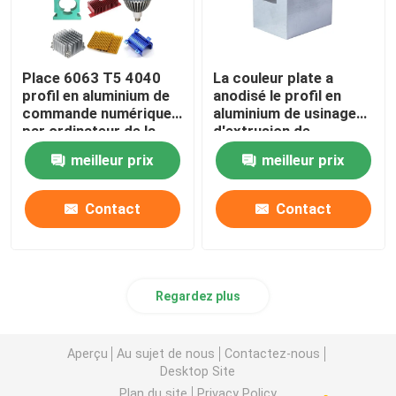
Place 6063 T5 4040
La couleur plate a
profil en aluminium de
anodisé le profil en
commande numérique
aluminium de usinage
par ordinateur de la
d'extrusion de
fente 6m de T
commande numérique
meilleur prix
meilleur prix
par ordinateur
Contact
Contact
Regardez plus
Aperçu
Au sujet de nous
Contactez-nous
Desktop Site
Plan du site
Privacy Policy