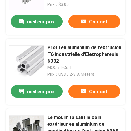
Prix：$3.05
Visite d'usine
meilleur prix
Contact
Contrôle de qualité
Profil en aluminium de l'extrusion
Contactez-nous
T6 industrielle d'Eletropharesis
6082
MOQ：PCs 1
Demandez une citation
Prix：USD7.2-8.3/Meters
Profil en aluminium industriel
meilleur prix
Contact
Profil en aluminium d'extrusion
Le moulin faisant le coin
extérieur en aluminium de
V profil en aluminium de fente
anodisation de l'extrusion 6063