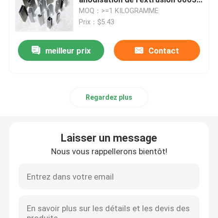
a fini
MOQ：>=1 KILOGRAMME
Prix：$5.43
Profil en aluminium de anodisation
meilleur prix
Contact
Profil en aluminium adapté aux besoins du client
profil d'aluminium de commande numérique par ordina
Regardez plus
Accessoires en aluminium de profil
Laisser un message
feuille de l'aluminium 6061
Nous vous rappellerons bientôt!
barre en aluminium expulsée
Tube en aluminium d'extrusion