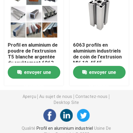
Accessoires en aluminium de profil
feuille de l'aluminium 6061
Profil en aluminium de
6063 profils en
poudre de l'extrusion
aluminium industriels
barre en aluminium expulsée
T5 blanche argentée
de coin de l'extrusion
du revêtement 6063
MV-10-4545
Tube en aluminium d'extrusion
envoyer une
envoyer une
demande
demande
Aperçu
Au sujet de nous
Contactez-nous
Desktop Site
Qualité
Profil en aluminium industriel
Usine De