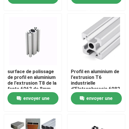
demande
demande
Produits
Profil en aluminium industriel
Profil en aluminium d'extrusion
V profil en aluminium de fente
surface de polissage
Profil en aluminium de
de profil en aluminium
l'extrusion T6
de l'extrusion T8 de la
industrielle
fente 6063 de 8mm
d'Eletropharesis 6082
Profil en aluminium de anodisation
envoyer une
envoyer une
Profil en aluminium adapté aux besoins du client
demande
demande
profil d'aluminium de commande numérique par ordina