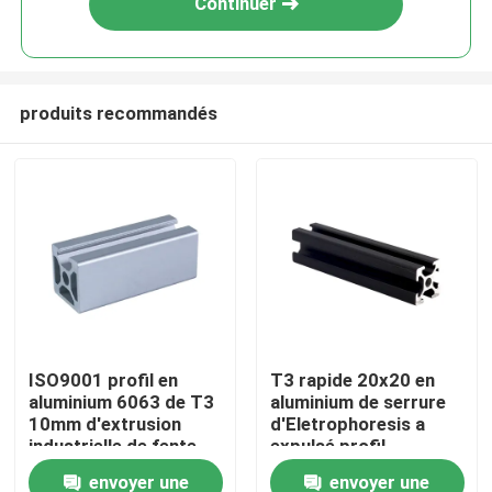
Continuer
produits recommandés
Accueil
ISO9001 profil en
T3 rapide 20x20 en
aluminium 6063 de T3
aluminium de serrure
A propos de nous
10mm d'extrusion
d'Eletrophoresis a
industrielle de fente
expulsé profil
envoyer une
envoyer une
Contacts