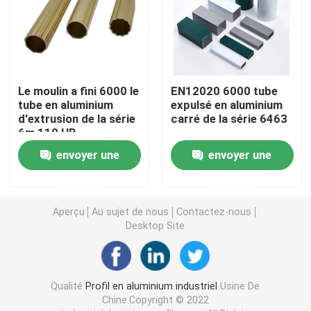
Accessoires en aluminium de profil
feuille de l'aluminium 6061
Le moulin a fini 6000 le
EN12020 6000 tube
tube en aluminium
expulsé en aluminium
d'extrusion de la série
carré de la série 6463
barre en aluminium expulsée
6m 110 HB
envoyer une
envoyer une
Tube en aluminium d'extrusion
demande
demande
Aperçu
Au sujet de nous
Contactez-nous
Desktop Site
Qualité
Profil en aluminium industriel
Usine De
Chine.Copyright © 2022