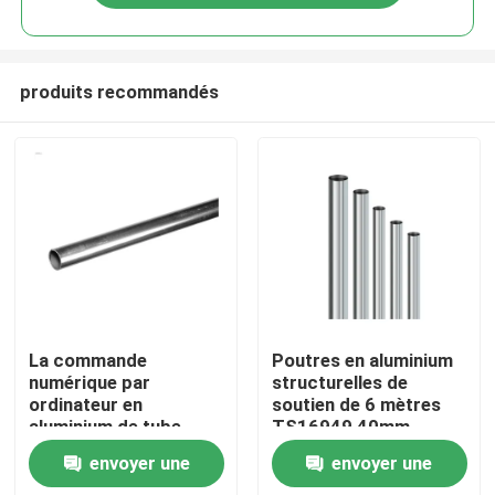
produits recommandés
Accueil
La commande
Poutres en aluminium
numérique par
structurelles de
ordinateur en
soutien de 6 mètres
A propos de nous
aluminium de tube
TS16949 40mm
d'Andoized 110HB
envoyer une
envoyer une
Extrudued 1060 a
Contacts
usiné