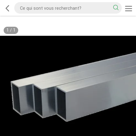
1
/
1