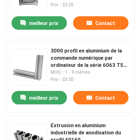
Prix：$3.20
Visite d'usine
meilleur prix
Contact
Contrôle de qualité
3000 profil en aluminium de la
Contactez-nous
commande numérique par
ordinateur de la série 6063 T5
pour l'éclairage linéaire
MOQ：1 - 9 mètres
Demandez une citation
Prix：$3.30
Profil en aluminium industriel
meilleur prix
Contact
Profil en aluminium d'extrusion
Extrusion en aluminium
industrielle de anodisation du
V profil en aluminium de fente
profil 40160