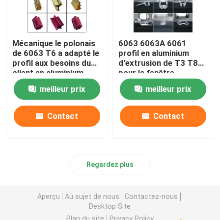
Mécanique le polonais
6063 6063A 6061
de 6063 T6 a adapté le
profil en aluminium
profil aux besoins du
d'extrusion de T3 T8
client en aluminium
pour la fenêtre
meilleur prix
meilleur prix
Contact
Contact
Regardez plus
Aperçu
Au sujet de nous
Contactez-nous
Desktop Site
Plan du site
Privacy Policy