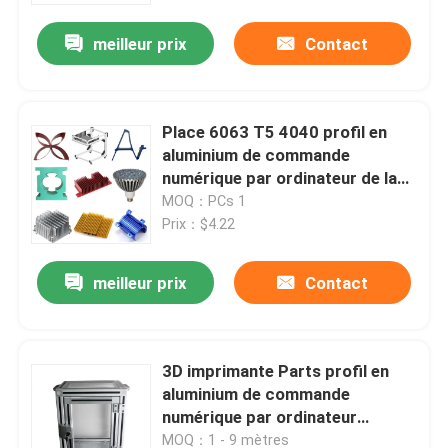
meilleur prix
Contact
Place 6063 T5 4040 profil en
aluminium de commande
numérique par ordinateur de la
fente 6m de T
MOQ：PCs 1
Prix：$4.22
meilleur prix
Contact
Maison
3D imprimante Parts profil en
Produits
aluminium de commande
numérique par ordinateur
anodisé 3000 par séries
Au sujet de nous
MOQ：1 - 9 mètres