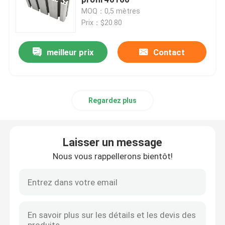
MOQ：0,5 mètres
Prix：$20.80
Profil en aluminium de anodisation
meilleur prix
Contact
Profil en aluminium adapté aux besoins du client
profil d'aluminium de commande numérique par ordina
Regardez plus
Accessoires en aluminium de profil
Laisser un message
feuille de l'aluminium 6061
Nous vous rappellerons bientôt!
barre en aluminium expulsée
Tube en aluminium d'extrusion