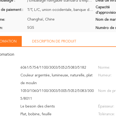
mballage :
) Emballage navigable standard d'exportation. Palettes en bois avec la protection de plastiques pour
Délai de livr
Capacité
 de paiement :
T/T, L/C, union occidentale, banque de Kunlun, MoneyGram
d'approvisi
Changhaï, Chine
ine:
Nom de mar
SGS
n:
Numéro de 
NFOMATION
DESCRIPTION DE PRODUIT
fomation
6061/5754/1100/3003/5052/5083/5182
Norme:
Couleur argentée, lumineuse, naturelle, plat
Humeur:
de moulin
1050/1060/1100/3003/5005/5052/5083/300
Nom de pr
5/8011
Le besoin des clients
Épaisseur:
Plat, bobine, feuille
Tolérance: