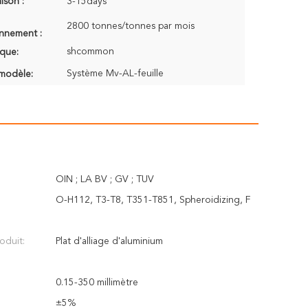
aison :
3-15days
2800 tonnes/tonnes par mois
onnement :
shcommon
que:
Système Mv-AL-feuille
modèle:
OIN ; LA BV ; GV ; TUV
O-H112, T3-T8, T351-T851, Spheroidizing, F
oduit:
Plat d'alliage d'aluminium
0.15-350 millimètre
±5%