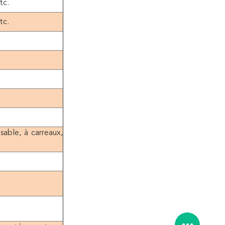
tc.
tc.
sable, à carreaux,