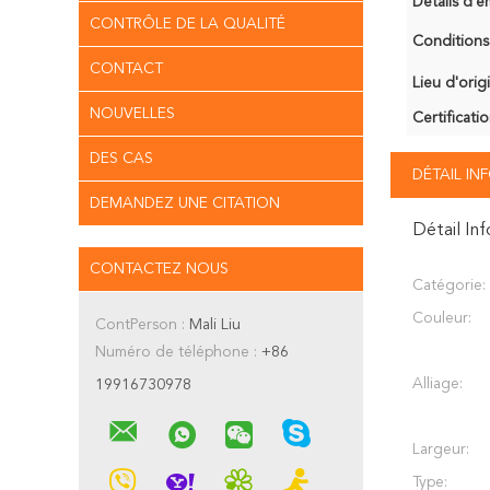
Détails d'e
CONTRÔLE DE LA QUALITÉ
Conditions
CONTACT
Lieu d'orig
NOUVELLES
Certificatio
DES CAS
DÉTAIL I
DEMANDEZ UNE CITATION
Détail In
CONTACTEZ NOUS
Catégorie:
Couleur:
ContPerson :
Mali Liu
Numéro de téléphone :
+86
Alliage:
19916730978
Largeur:
Type: