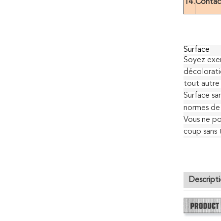
14.
Contac
Surface
Soyez exemp
décolorati
tout autre 
Surface sa
normes de 
Vous ne pou
coup sans 
tomized a 
Descript