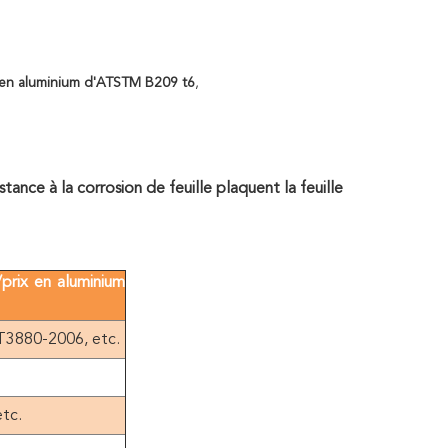
e en aluminium d'ATSTM B209 t6
,
ance à la corrosion de feuille plaquent la feuille
prix en aluminium
3880-2006, etc.
tc.