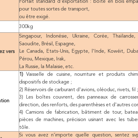
Forfait standard d'exportation : boîte en bois em
pour toutes sortes de transport,
ou être exigé.
300kg
Singapour, Indonésie, Ukraine, Corée, Thaïlande,
Saoudite, Brésil, Espagne,
Le Canada, Etats-Unis, Egypte, l'Inde, Kowéit, Dub
ez vers
Pérou, Mexique, Irak,
La Russie, la Malaisie, etc.
1)
Vaisselle de cuisine, nourriture et produits chim
dispositifs de stockage ;
2) Réservoirs de carburant d'avions, oléoduc, rivets, fil ;
3) Les boîtes couvrent, des panneaux de carrosser
ation
direction, des renforts, des parenthèses et d'autres c
4) Camions de fabrication, bâtiment de tour, bateau
pièces de machines, précision usinant avec les tubes
tôle.
Si vous avez n'importe quelle question, sentez s