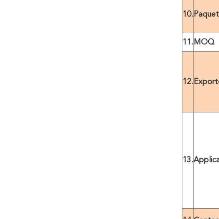
10.
Paquet
11.
MOQ
12.
Export
13.
Applic