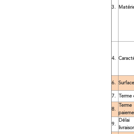
3.
Matéri
4.
Caracté
6.
Surfac
7.
Terme d
Ter
8.
paieme
Dél
9.
livraiso