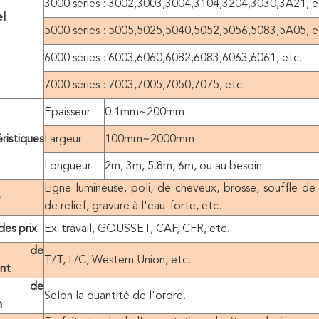
3000 séries : 3002,3003,3004,3104,3204,3030,3A21, e
el
5000 séries : 5005,5025,5040,5052,5056,5083,5A05, e
6000 séries : 6003,6060,6082,6083,6063,6061, etc.
7000 séries : 7003,7005,7050,7075, etc.
Épaisseur
0.1mm~200mm
ristiques
Largeur
100mm~2000mm
Longueur
2m, 3m, 5.8m, 6m, ou au besoin
Ligne lumineuse, poli, de cheveux, brosse, souffle de 
e
de relief, gravure à l'eau-forte, etc.
es prix
Ex-travail, GOUSSET, CAF, CFR, etc.
me de
T/T, L/C, Western Union, etc.
nt
ai de
Selon la quantité de l'ordre.
n