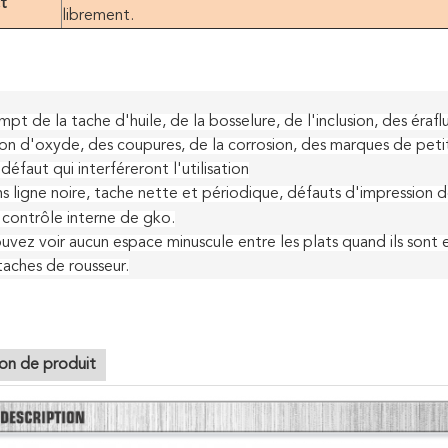
t
librement.
t de la tache d'huile, de la bosselure, de l'inclusion, des éraflu
on d'oxyde, des coupures, de la corrosion, des marques de petit 
défaut qui interféreront l'utilisation
ns ligne noire, tache nette et périodique, défauts d'impression d
contrôle interne de gko.
vez voir aucun espace minuscule entre les plats quand ils sont em
taches de rousseur.
anodisé 6061/7075 plat en aluminium de feuille dans l'industrie
ion de produit