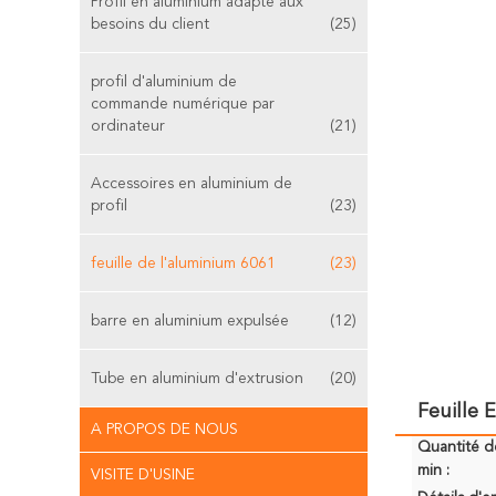
Profil en aluminium adapté aux
besoins du client
(25)
profil d'aluminium de
commande numérique par
ordinateur
(21)
Accessoires en aluminium de
profil
(23)
feuille de l'aluminium 6061
(23)
barre en aluminium expulsée
(12)
Tube en aluminium d'extrusion
(20)
Feuille 
A PROPOS DE NOUS
Quantité 
min :
VISITE D'USINE