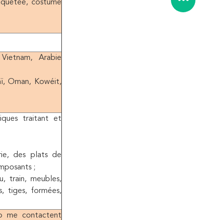
paquetée, costume
 Vietnam, Arabie
aï, Oman, Kowéit,
iques traitant et
ie, des plats de
omposants ;
, train, meubles,
, tiges, formées,
vp me contactent