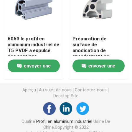
Accessoires en aluminium de profil
feuille de l'aluminium 6061
6063 le profil en
Préparation de
aluminium industriel de
surface de
T5 PVDF a expulsé
anodisation de
barre en aluminium expulsée
des sections
encadrement en
aluminium de fente de
envoyer une
envoyer une
T5 3030R T
Tube en aluminium d'extrusion
demande
demande
Aperçu
Au sujet de nous
Contactez-nous
Desktop Site
Qualité
Profil en aluminium industriel
Usine De
Chine.Copyright © 2022