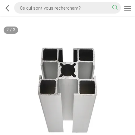
2
/
3