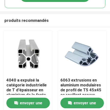
produits recommandés
Accueil
4040 a expulsé la
6063 extrusions en
catégorie industrielle
aluminium modulaires
de T d'épaisseur en
de profil de T5 45x45
A propos de nous
aluminium de la fente
se rouillent preuve
3.0mm
envoyer une
envoyer une
Contacts