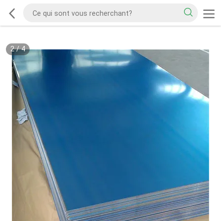
2
/
4