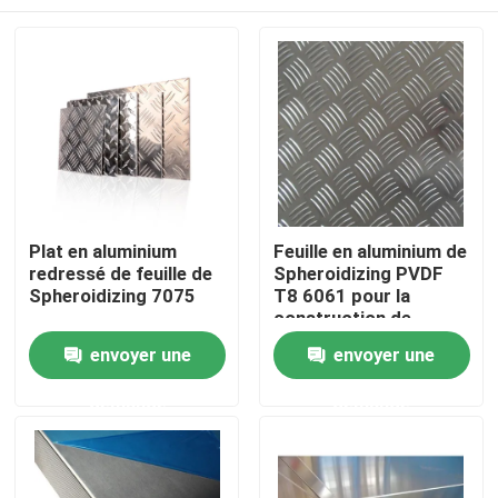
Plat en aluminium
Feuille en aluminium de
redressé de feuille de
Spheroidizing PVDF
Spheroidizing 7075
T8 6061 pour la
construction de
bâtiments
Accueil
envoyer une
envoyer une
demande
demande
A propos de nous
Contacts