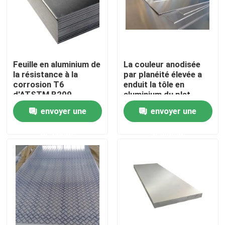
Produits
Profil en aluminium industriel
Feuille en aluminium de
La couleur anodisée
la résistance à la
par planéité élevée a
corrosion T6
enduit la tôle en
Profil en aluminium d'extrusion
d'ATSTM B209
aluminium du plat
anticorrosion
6061
envoyer une
envoyer une
V profil en aluminium de fente
demande
demande
Profil en aluminium de anodisation
Profil en aluminium adapté aux besoins du client
profil d'aluminium de commande numérique par ordina