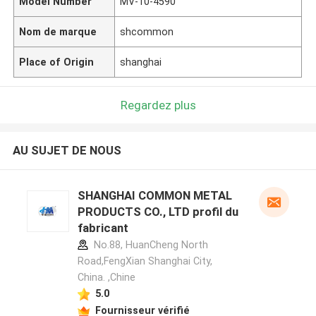
Model Number
MV-10-4590
Nom de marque
shcommon
Place of Origin
shanghai
Regardez plus
AU SUJET DE NOUS
SHANGHAI COMMON METAL
PRODUCTS CO., LTD profil du
fabricant
No.88, HuanCheng North
Road,FengXian Shanghai City,
China. ,Chine
5.0
Fournisseur vérifié