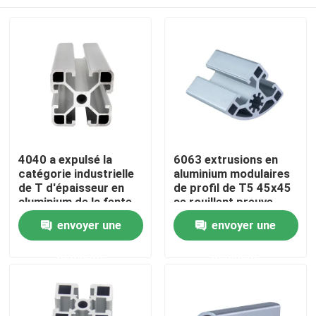
4040 a expulsé la
6063 extrusions en
catégorie industrielle
aluminium modulaires
de T d'épaisseur en
de profil de T5 45x45
aluminium de la fente
se rouillent preuve
3.0mm
Accueil
envoyer une
envoyer une
demande
demande
A propos de nous
Contacts