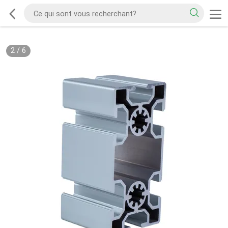
2
/
6