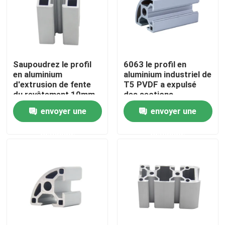
Produits
Profil en aluminium industriel
Saupoudrez le profil
6063 le profil en
en aluminium
aluminium industriel de
d'extrusion de fente
T5 PVDF a expulsé
Profil en aluminium d'extrusion
du revêtement 10mm
des sections
4040G V
envoyer une
envoyer une
V profil en aluminium de fente
demande
demande
Profil en aluminium de anodisation
Profil en aluminium adapté aux besoins du client
profil d'aluminium de commande numérique par ordina